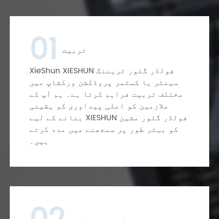
01
تربیت
XieShun XIESHUN فولڈر گلور ٹریننگ
سینٹر یا کسٹمر پروڈکشن ورکشاپ میں
مختلف تربیت فراہم کرتا ہے۔ ہم آپ کے
ملازمین کو اعلی پیداوری کو یقینی
بنانے کے لیے XIESHUN فولڈر گلور مشین
کو بہتر طور پر سمجھنے میں مدد کرتے
ہیں۔