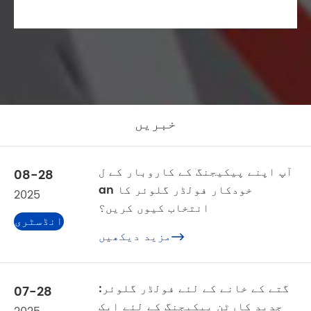
خبریں
آپ اپنے پیکیجنگ کے کاروبار کے ل
08-28
an خودکار فولڈر گلوئر کا
2025
انتخاب کیوں کریں؟
انڈسٹری
مزید دیکھیں

نیوز
گتے کے خانے کے لئے فولڈر گلوئر:
07-28
جدید کارٹن پیکیجنگ کے لئے ایک