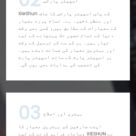
02
اسپیئر پارٹس
XieShun کے پاس اسپیئر پارٹس کا صاف
اور منظم ذخیرہ ہے۔ تمام پرزے معیار
کے معیارات کے مطابق ہیں، کسی بھی وقت
دنیا کے تمام حصوں تک پہنچانے کے لیے
تیار ہیں۔ ہم کم سے کم ترسیل کے وقت
اور بہترین معیار کی ضمانت دیتے ہیں۔
ہر اسپیئر پارٹ کے ساتھ اسپیئر پارٹ
کی تنصیب کی ہدایات بھی ہوں گی۔
03
بہتری اور اصلاح
اپنے صارفین کو بہترین معیار کا
سامان فراہم کرنے کے لیے، XIESHUN نے