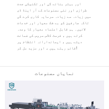
اور بہتر بنائے گی اور تکنیکی جدت
طرازی اور نئی مصنوعات کے آر اینڈ ڈی
میں زیادہ سے زیادہ سرمایہ کاری کرے گی
تاکہ صارفین کو بے شک معیار اور خدمات
لائیں۔ ہم قابل اعتماد معیار کا وعدہ
کرتے ہیں ، فرسٹ کلاس سروس کی ضمانت
دیتے ہیں ، ایماندارانہ انتظام پر
قائم رہتے ہیں ، اور مزید مل کر!
نمایاں مصنوعات