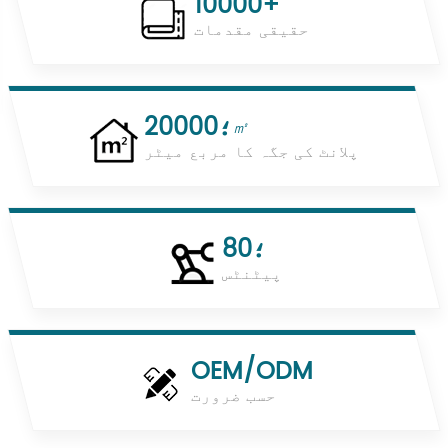
10000+
حقیقی مقدمات
20000؛
㎡
پلانٹ کی جگہ کا مربع میٹر
80؛
پیٹنٹس
OEM/ODM
حسب ضرورت