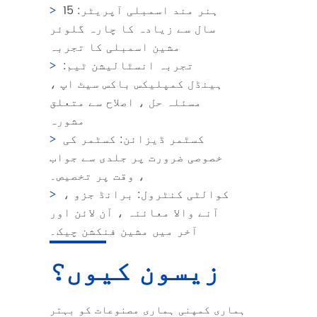
ہنر مند اسمبلی آپریٹر: 15
based waste strippers, integrated folder
سال سے زیادہ کا چارہ گلوئر
gluer machines with on-line quality
مشین اسمبلی کا تجربہ
inspection function, and corrugated box
تجربہ انسٹالیشن ٹیم:
gluer machines. We provide customers with
ہینڈل کمپلیکس باکس سیٹ اپ ،
customization services according to the
مسئلہ حل ، اصلاح سے متعلق
actual demand as well.
مشورہ
کسٹمر ڈیزائن: کسٹمر کی
خصوصی ضرورت پر جلدی سے جواب
، وقت پر تخصیص۔
کوالٹی کنٹرول: برانڈ جزو ،
آنے والا معائنہ ، آن لائن اور
آخر میں مشین فنکشن چیک۔
زیسون کیوں؟
ہماری کمپنی ہماری مصنوعات کو بہتر