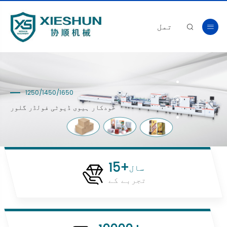
تمل


900/1200
ہائی سپیڈ فولڈر Gluer
15+
سال
تجربے کے