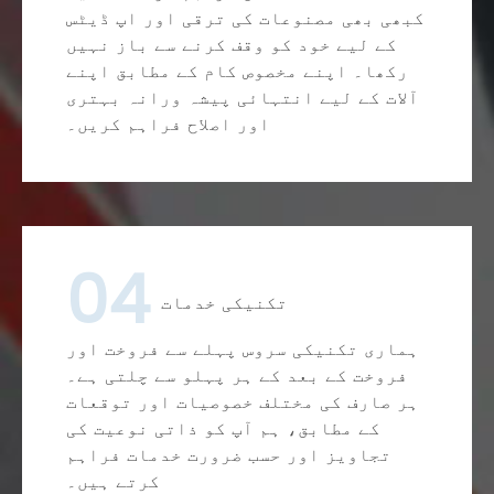
کبھی بھی مصنوعات کی ترقی اور اپ ڈیٹس
کے لیے خود کو وقف کرنے سے باز نہیں
رکھا۔ اپنے مخصوص کام کے مطابق اپنے
آلات کے لیے انتہائی پیشہ ورانہ بہتری
اور اصلاح فراہم کریں۔
04
تکنیکی خدمات
ہماری تکنیکی سروس پہلے سے فروخت اور
فروخت کے بعد کے ہر پہلو سے چلتی ہے۔
ہر صارف کی مختلف خصوصیات اور توقعات
کے مطابق، ہم آپ کو ذاتی نوعیت کی
تجاویز اور حسب ضرورت خدمات فراہم
کرتے ہیں۔