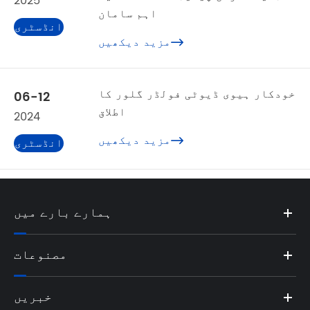
2025
اہم سامان
انڈسٹری
مزید دیکھیں

نیوز
خودکار ہیوی ڈیوٹی فولڈر گلور کا
06-12
اطلاق
2024
مزید دیکھیں

انڈسٹری
نیوز
ہمارے بارے میں
مصنوعات
خبریں