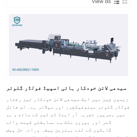
View as
سیدھی لائن خودکار ہائی اسپیڈ فولڈر گلوئر
زیسون چین میں ایک سیدھی لائن خودکار تیز رفتار
فولڈر گلوئر مینوفیکچرر اور سپلائر ہے۔ اس فائل
میں بھرپور تجربہ آر اینڈ ڈی ٹیم کے ساتھ ، ہم
گھر اور بیرون ملک سے مسابقتی قیمت والے
گاہکوں کے لئے بہترین پیشہ ورانہ حل پیش