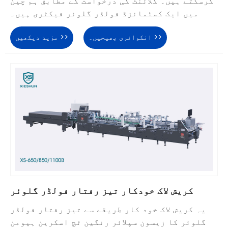
کرسکتے ہیں۔ کلائنٹ کی درخواست کے مطابق ہم چین
میں ایک کسٹمائزڈ فولڈر گلوئر فیکٹری ہیں۔
انکوائری بھیجیں۔ >>
مزید دیکھیں >>
کریش لاک خودکار تیز رفتار فولڈر گلوئر
یہ کریش لاک خود کار طریقے سے تیز رفتار فولڈر
گلوئر کا زیسون سپلائر رنگین ٹچ اسکرین ہیومن