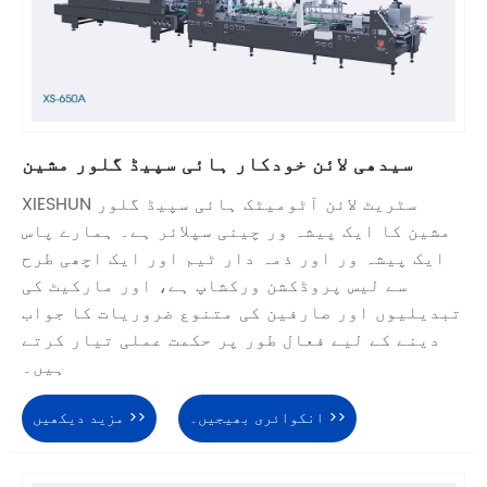
سیدھی لائن خودکار ہائی سپیڈ گلور مشین
XIESHUN سٹریٹ لائن آٹومیٹک ہائی سپیڈ گلور
مشین کا ایک پیشہ ور چینی سپلائر ہے۔ ہمارے پاس
ایک پیشہ ور اور ذمہ دار ٹیم اور ایک اچھی طرح
سے لیس پروڈکشن ورکشاپ ہے، اور مارکیٹ کی
تبدیلیوں اور صارفین کی متنوع ضروریات کا جواب
دینے کے لیے فعال طور پر حکمت عملی تیار کرتے
ہیں۔
انکوائری بھیجیں۔ >>
مزید دیکھیں >>