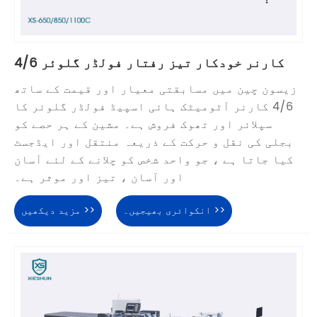
4/6 کارنر خودکار تیز رفتار فولڈر گلوئر
زیسون چین میں مسابقتی معیار اور قیمت کے ساتھ
4/6 کارنر آٹومیٹک ہائی اسپیڈ فولڈر گلوئر کا
سپلائر اور تھوک فروش ہے۔ مشین کے ہر حصے کو
بجلی کی نقل و حرکت کے ذریعہ منتقل اور ایڈجسٹ
کیا جاتا ہے ، جو واحد شخص کو چلانے کے لئے آسان
اور آسان ، تیز اور موثر ہے۔
انکوائری بھیجیں۔ >>
مزید دیکھیں >>