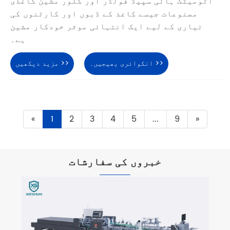
آٹومیٹک ہائی سپیڈ فولڈر اور گلور مشین کاغذی
مصنوعات جیسے کاغذ کے ڈبوں اور کارٹنوں کی
تیاری کے لیے ایک انتہائی موثر خودکار مشین
ہے۔
انکوائری بھیجیں۔ >>
مزید دیکھیں >>
«
1
2
3
4
5
...
9
»
خبروں کی سفارشات