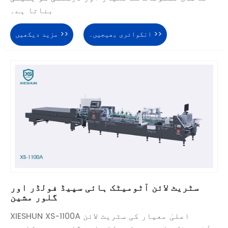
بناتا ہے۔
انکوائری بھیجیں۔ >>
مزید دیکھیں >>
سٹریٹ لائن آٹومیٹک ہائی سپیڈ فولڈر اور
گلور مشین
XIESHUN XS-1100A اعلیٰ معیار کی سٹریٹ لائن