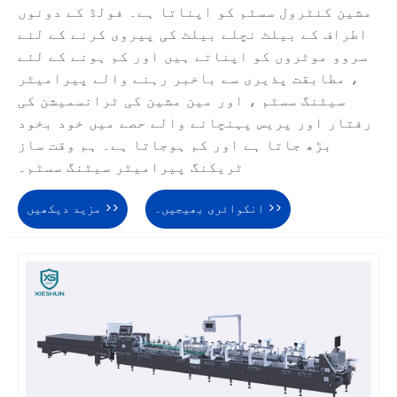
مشین کنٹرول سسٹم کو اپناتا ہے۔ فولڈ کے دونوں
اطراف کے بیلٹ نچلے بیلٹ کی پیروی کرنے کے لئے
سروو موٹروں کو اپناتے ہیں اور کم ہونے کے لئے
، مطابقت پذیری سے باخبر رہنے والے پیرامیٹر
سیٹنگ سسٹم ، اور مین مشین کی ٹرانسمیشن کی
رفتار اور پریس پہنچانے والے حصے میں خود بخود
بڑھ جاتا ہے اور کم ہوجاتا ہے۔ ہم وقت ساز
ٹریکنگ پیرامیٹر سیٹنگ سسٹم۔
انکوائری بھیجیں۔ >>
مزید دیکھیں >>