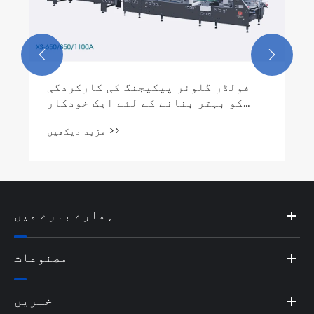


فولڈر گلوئر پیکیجنگ کی کارکردگی
کو بہتر بنانے کے لئے ایک خودکار
معاون ہے
مزید دیکھیں >>
ہمارے بارے میں
مصنوعات
خبریں