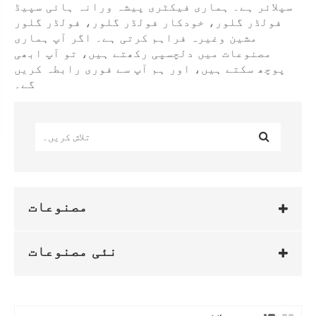
سپلائر ہے۔ ہماری فیکٹری پیشہ ورانہ ہائی سپیڈ
فولڈر گلور، خودکار فولڈر گلور، فولڈر گلور
مشین وغیرہ فراہم کرتی ہے۔ اگر آپ ہماری
مصنوعات میں دلچسپی رکھتے ہیں، تو آپ ابھی
پوچھ سکتے ہیں، اور ہم آپ سے فوری رابطہ کریں
گے۔
مصنوعات
نئی مصنوعات