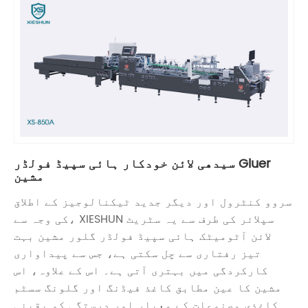
سیدھی لائن خودکار ہائی سپیڈ فولڈر Gluer
مشین
سروو کنٹرول اور دیگر جدید ٹیکنالوجیز کے اطلاق
کی وجہ سے، XIESHUN سپلائر کی طرف سے یہ سٹریٹ
لائن آٹومیٹک ہائی سپیڈ فولڈر گلور مشین بہت
تیز رفتاری سے چل سکتی ہے، جس سے پیداواری
کارکردگی میں بہتری آتی ہے۔ اس کے علاوہ، اس
مشین کا عین مطابق کاغذ فیڈنگ اور گلونگ سسٹم
کاغذی مصنوعات کے معیار اور درستگی کو یقینی