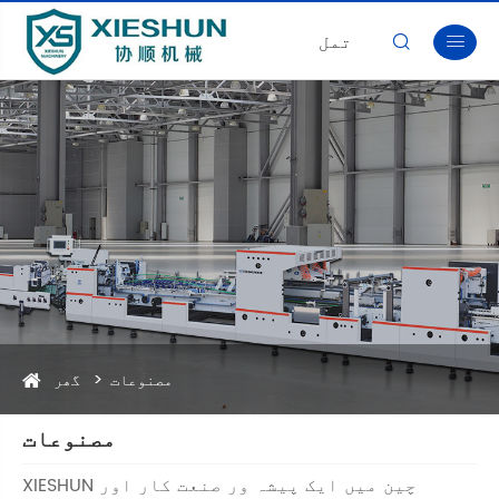
تمل


مصنوعات
گھر
مصنوعات
XIESHUN چین میں ایک پیشہ ور صنعت کار اور